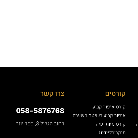
קורסים
צרו קשר
קורס איפור קבוע
058-5876768
איפור קבוע בשיטת השערה
רחוב הגליל 3, כפר יונה
קורס מזותרפיה
מיקרובליידינג