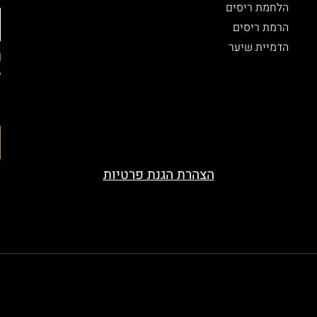
הלחמת ריסים
הרמת ריסים
הדמיית שיער
ל
ה
ה
הצהרת הגנת פרטיות
served. Designed by beauty-look.co.il