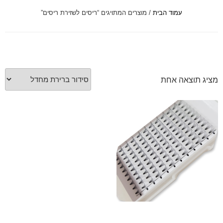
עמוד הבית
/ מוצרים המתויגים “ריסים לשזירת ריסים”
font_download
סמן קישורים
לאפס
cached
את
כל
האפשרויות
מציג תוצאה אחת