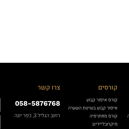
קורסים
צרו קשר
קורס איפור קבוע
058-5876768
איפור קבוע בשיטת השערה
רחוב הגליל 3, כפר יונה
קורס מזותרפיה
מיקרובליידינג