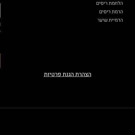
הלחמת ריסים
הרמת ריסים
הדמיית שיער
ל
ה
ה
הצהרת הגנת פרטיות
served. Designed by beauty-look.co.il