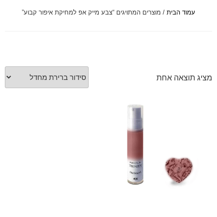
עמוד הבית
/ מוצרים המתויגים “צבע מייק אפ למחיקת איפור קבוע”
font_download
סמן קישורים
לאפס
cached
את
כל
האפשרויות
מציג תוצאה אחת