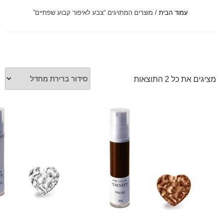
עמוד הבית
/ מוצרים המתויגים “צבע לאיפור קבוע שפתיים”
font_download
סמן קישורים
לאפס
cached
את
כל
האפשרויות
⁦2⁩ התוצאות