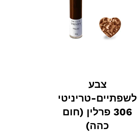
צבע
יים-טריניטי
306 פרלין (חום
כהה)