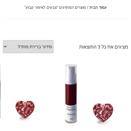
עמוד הבית
/ מוצרים המתויגים “צבעים לאיפור קבוע”
font_download
סמן קישורים
לאפס
cached
את
כל
האפשרויות
 התוצאות