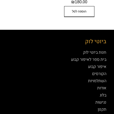
₪
180.00
הוספה לסל
 לוק
וטי לוק
ר לאיפור קבוע
קבוע
ים
ויות