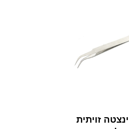
נצטה זויתית