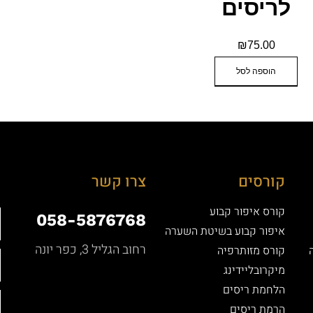
לריסים
₪
75.00
הוספה לסל
קורסים
צרו קשר
קורס איפור קבוע
058-5876768
איפור קבוע בשיטת השערה
רחוב הגליל 3, כפר יונה
קורס מזותרפיה
מיקרובליידינג
הלחמת ריסים
הרמת ריסים