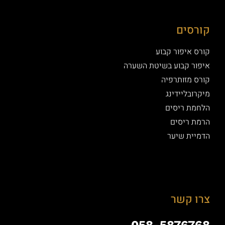
רסים
רס איפור קבוע
פור קבוע בשיטת השערה
רס מזותרפיה
רובליידינג
חמת ריסים
מת ריסים
מיית שיער
ו קשר