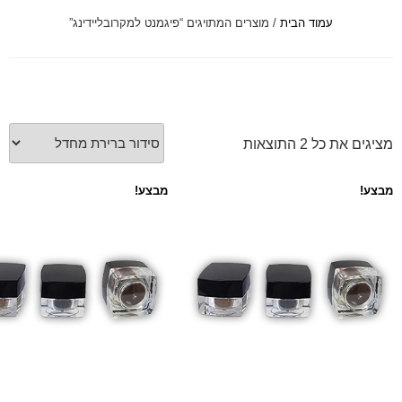
עמוד הבית
/ מוצרים המתויגים “פיגמנט למקרובליידינג”
font_download
סמן קישורים
לאפס
cached
את
כל
האפשרויות
 כל ⁦2⁩ התוצאות
מבצע!