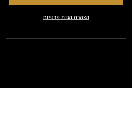
הצהרת הגנת פרטיות
Copyright 2020 © All rights Reserved. Designed by beauty
look.co.il