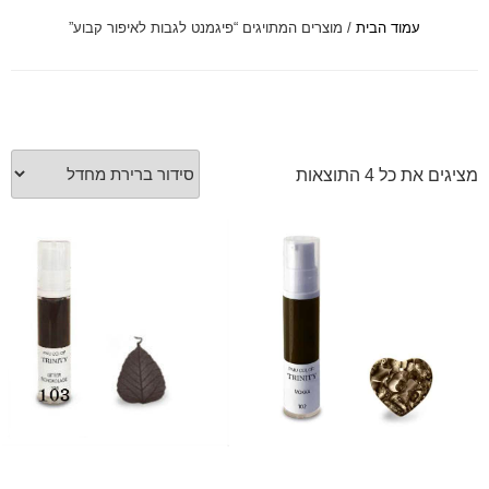
עמוד הבית
/ מוצרים המתויגים “פיגמנט לגבות לאיפור קבוע”
font_download
סמן קישורים
לאפס
cached
את
כל
האפשרויות
מציגים את כל ⁦4⁩ התוצאות