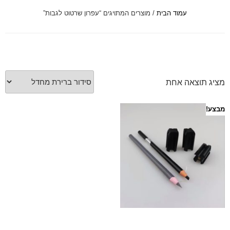
עמוד הבית
/ מוצרים המתויגים “עפרון שרטוט לגבות”
font_download
סמן קישורים
לאפס
cached
את
כל
האפשרויות
מציג תוצאה אחת
מבצע!