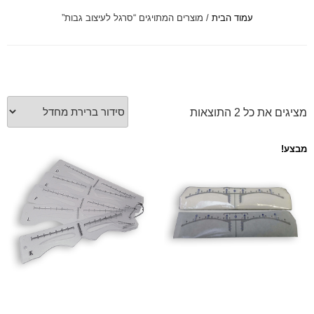
עמוד הבית
/ מוצרים המתויגים “סרגל לעיצוב גבות”
font_download
סמן קישורים
לאפס
cached
את
כל
האפשרויות
מציגים את כל ⁦2⁩ התוצאות
מבצע!