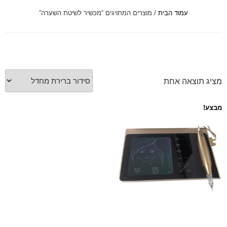
עמוד הבית
/ מוצרים המתויגים “מכשיר לשיטת השערה”
font_download
סמן קישורים
לאפס
cached
את
כל
האפשרויות
מציג תוצאה אחת
מבצע!