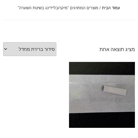
עמוד הבית
/ מוצרים המתויגים “מיקרובליידינג בשיטת השערה”
font_download
סמן קישורים
לאפס
cached
את
כל
האפשרויות
מציג תוצאה אחת