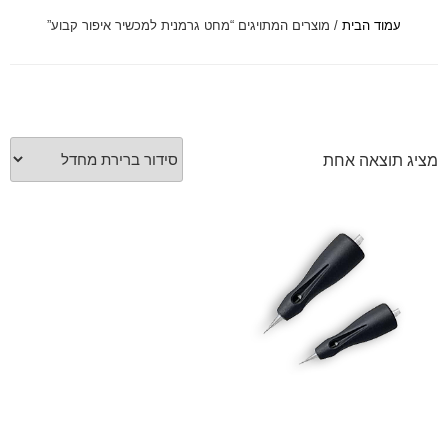
עמוד הבית
/ מוצרים המתויגים “מחט גרמנית למכשיר איפור קבוע”
font_download
סמן קישורים
לאפס
cached
את
כל
האפשרויות
מציג תוצאה אחת