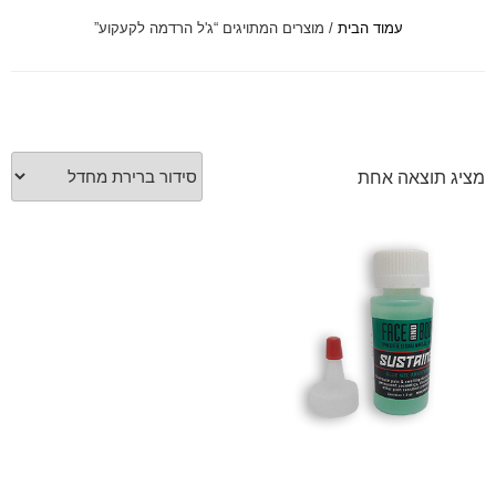
עמוד הבית
/ מוצרים המתויגים “ג'ל הרדמה לקעקוע”
font_download
סמן קישורים
לאפס
cached
את
כל
האפשרויות
מציג תוצאה אחת