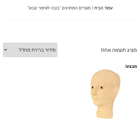
עמוד הבית
/ מוצרים המתויגים “בובה לאיפור קבוע”
font_download
סמן קישורים
לאפס
cached
את
כל
האפשרויות
מציג תוצאה אחת
מבצע!