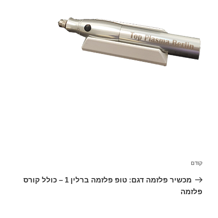
font_download
סמן קישורים
לאפס
cached
את
כל
האפשרויות
קודם
מכשיר פלזמה דגם: טופ פלזמה ברלין 1 – כולל קורס
פלזמה