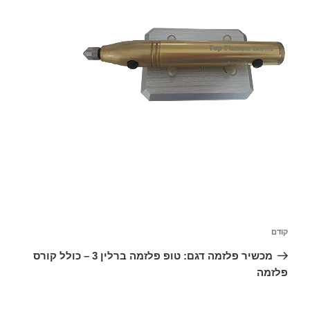
font_download
סמן קישורים
לאפס
cached
את
כל
האפשרויות
קודם
מכשיר פלזמה דגם: טופ פלזמה ברלין 3 – כולל קורס
פלזמה