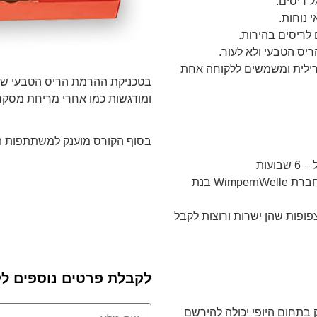
 ריסים.
ריס הטבעי ולא לעור.
רילית ומשמשים ללקוחה אחת
בטכניקת ההרמת הריס הטבעי של 
ומודגשות כמו אחרי מריחת מסקר
בסוף הקורס מוענק למשתתפות הק
עות
הרמת ריסים היא טכניקה שפותחה בגרמניה על ידי חברת WimpernWelle בנת
פופות שהן ישרות ורוצות לקבל
לקבלת פרטים נוספים לק
 בתחום היופי יכולה להירשם