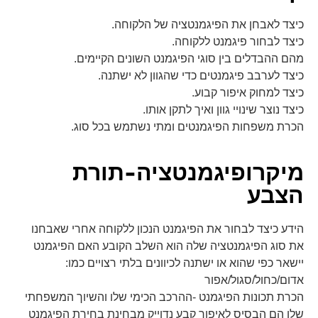
font_download
סמן קישורים
כיצד לאבחן את הפיגמנטציה של הלקוחה.
כיצד לבחור פיגמנט ללקוחה.
לאפס
cached
מהם ההבדלים בין סוגי הפיגמנט השונים הקיימים.
את
כיצד לערבב פיגמנטים כדי שהגוון לא ישתנה.
כל
האפשרויות
כיצד למחוק איפור קבוע.
כיצד נוצר שינויי גוון ואיך לתקן אותו.
הכרת משפחות הפיגמנטים ומתי נשתמש בכל סוג.
מיקרופיגמנטציה-תורת
הצבע
הידע כיצד לבחור את הפיגמנט הנכון ללקוחה אחרי שאבחנו
את סוג הפיגמנטציה שלה הוא השלב הקובע האם הפיגמנט
יישאר כפי שהוא או ישתנה לכיוונים בלתי רצויים כמו:
אדום/כחול/סגול/אפור
הכרת תכונות הפיגמנט -ההרכב הכימי שלו והשיוך המשפחתי
שלו הם הבסיס לאיפור קבע נדוייק מבחינת בחירת הפיגמנט