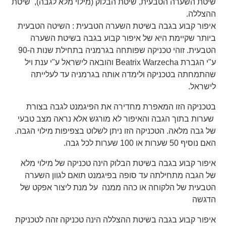
שיטת השערה הטבעית, שיטת הבלוק (מילוי מלא לגבה), שיטת
ההצללה.
איפור קבוע בגבה בשיטת השערה הטבעית : השיטה הטבעית
ביותר שקיימת היא של איפור קבוע בגבה בשיטת השערה
הטבעית. זוהי טכניקה שפותחה בגרמניה בתחילת שנות ה-90
ע"י הגברת Beatrix Warzecha והובאה לישראל ע"י ענת ויל
שהתמחתה בטכניקה ולימדה אותה בגרמניה עד לעלייתה
לישראל.
בטכניקה הזו המאפרת מחדירה את הפיגמנט לגבה בצורת
שערות בתוך הגבה והאיפור לא מורגש אלא נראה מצב טבעי
של גבה מלאה. הטכניקה הזו ניתן לשלוט בצפיפות מילוי הגבה.
האם נוסיף 50 שערות או 100 שערות לכל גבה.
איפור קבוע בגבה בשיטת הבלוק הינה טכניקה של מילוי מלא
של הגבה מתחילתה עד סופה בפיגמנט תואם לגוון השערה
הטבעית של הלקוחה או כהה ממנה על מנת ליצור אפקט של
הדגשה
איפור קבוע בגבה בשיטת ההצללה הינה טכניקה זהה לטכניקת