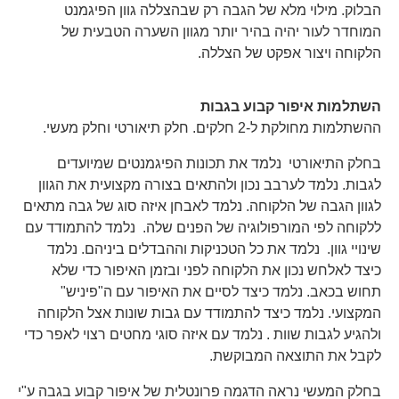
הבלוק. מילוי מלא של הגבה רק שבהצללה גוון הפיגמנט
המוחדר לעור יהיה בהיר יותר מגוון השערה הטבעית של
הלקוחה ויצור אפקט של הצללה.
השתלמות איפור קבוע בגבות
ההשתלמות מחולקת ל-2 חלקים. חלק תיאורטי וחלק מעשי.
בחלק התיאורטי נלמד את תכונות הפיגמנטים שמיועדים
לגבות. נלמד לערבב נכון ולהתאים בצורה מקצועית את הגוון
לגוון הגבה של הלקוחה. נלמד לאבחן איזה סוג של גבה מתאים
ללקוחה לפי המורפולוגיה של הפנים שלה. נלמד להתמודד עם
שינויי גוון. נלמד את כל הטכניקות וההבדלים ביניהם. נלמד
כיצד לאלחש נכון את הלקוחה לפני ובזמן האיפור כדי שלא
תחוש בכאב. נלמד כיצד לסיים את האיפור עם ה"פיניש"
המקצועי. נלמד כיצד להתמודד עם גבות שונות אצל הלקוחה
ולהגיע לגבות שוות . נלמד עם איזה סוגי מחטים רצוי לאפר כדי
לקבל את התוצאה המבוקשת.
בחלק המעשי נראה הדגמה פרונטלית של איפור קבוע בגבה ע"י